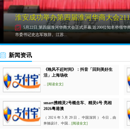
淮安成功举办第四届淮河华商大会211
5月22日,第四届淮河华商大会正式开幕,近200位知名侨领华
市委书记史志军致辞。江苏...
新闻资讯
《晚风不赶时间》：抖音「回到美好生
活」上海场收
...
[阅读全文]
smart携精灵2号概念车、精灵6号 亮相
2026粤港澳
（ 202 6 年 5 月 29 日， 中国深圳 ） 今日，由
奔驰设计、中国...
[阅读全文]